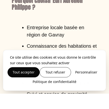
Pourquoi choisir Eurl Aurélien
Philippe ?
Entreprise locale basée en
région de Gavray
Connaissance des habitations et
des spécificités climatiques
Ce site utilise des cookies et vous donne le contrôle
locales
sur ceux que vous souhaitez activer
Accompagnement personnalisé
Tout accepter
Tout refuser
Personnaliser
Politique de confidentialité
Installation soignée et durable
Suivi et service de proximité
Faire appel à une entreprise locale,