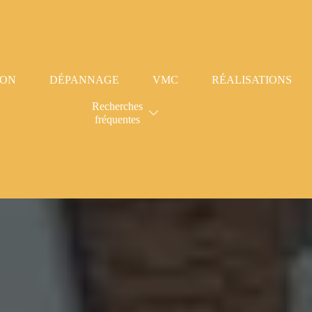
ION
DÉPANNAGE
VMC
RÉALISATIONS
Recherches
fréquentes